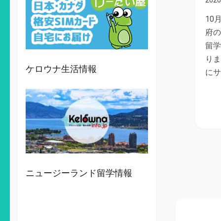
10
府の
留学
りま
ケロウナ生活情報
にサ
ニュージーランド留学情報