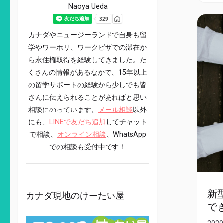
Naoya Ueda
カナダやニュージーランドで自身も留
学やワーホリ、ワークビザでの滞在か
ら永住権取得を経験してきました。た
くさんの情報があるなかで、15年以上
の留学サポートの経験から少しでも皆
さんに伝えられることがあればと思い
相談にのっています。
メール相談
以外
にも、
LINEで友だち追加
してチャット
で相談、
オンライン相談
、WhatsApp
での相談も受付中です！
新
カナダ現地のけーたい屋
で
2020