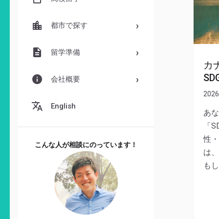
都市で探す
留学準備
カ
S
会社概要
2026
English
あな
「S
性・
こんな人が相談にのっています！
は、
もし