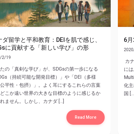
ナダ留学と平和教育：DEIを肌で感じ、
6
DGsに貢献する「新しい学び」の形
2020
/2/19
カナ
たの「真剣な学び」が、SDGsの第一歩になる
には
DGs（持続可能な開発目標）」や「DEI（多様
Mul
公平性・包摂）」。よく耳にするこれらの言葉
化主
どこか遠い世界の大きな目標のように感じるか
国 […
れません。しかし、カナダ […]
Read More