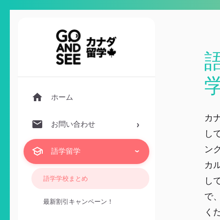
ホーム
カ
お問い合わせ
し
ン
語学留学
カ
語学学校まとめ
し
で、
最新割引キャンペーン！
く