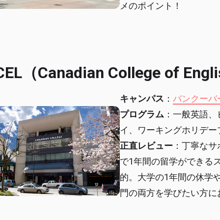
メのポイント！
CEL（Canadian College of Engl
キャンパス
：
バンクーバ
プログラム
：一般英語、
イ、ワーキングホリデー
正直レビュー
：丁寧なサ
で1年間の留学ができる
的。大学の1年間の休学
門の両方を学びたい方に