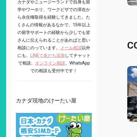
カナダやニュージーランドで自身も留
学やワーホリ、ワークビザでの滞在か
ら永住権取得を経験してきました。た
くさんの情報があるなかで、15年以上
の留学サポートの経験から少しでも皆
さんに伝えられることがあればと思い
C
相談にのっています。
メール相談
以外
にも、
LINEで友だち追加
してチャット
で相談、
オンライン相談
、WhatsApp
での相談も受付中です！
カナダ現地のけーたい屋