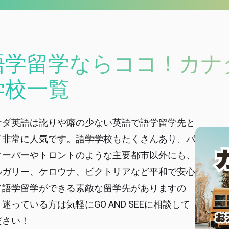
語学留学ならココ！カナ
学校一覧
ナダ英語は訛りや癖の少ない英語で語学留学先と
て非常に人気です。語学学校もたくさんあり、バ
クーバーやトロントのような主要都市以外にも、
ルガリー、ケロウナ、ビクトリアなど平和で安心
て語学留学ができる素敵な留学先がありますの
迷っている方は気軽にGO AND SEEに相談して
ださい！