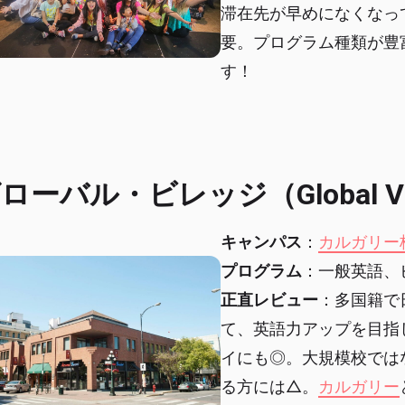
滞在先が早めになくなっ
要。プログラム種類が豊
す！
ローバル・ビレッジ（Global Vil
キャンパス
：
カルガリー
プログラム
：一般英語、
正直レビュー
：多国籍で
て、英語力アップを目指
イにも◎。大規模校では
る方には△。
カルガリー