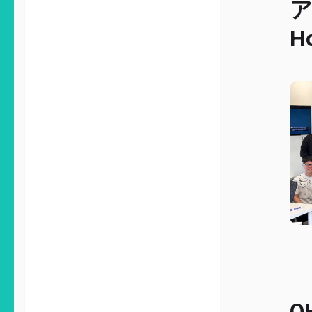
ア
H
O