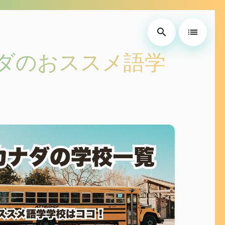
search
list
ダのおススメ語学