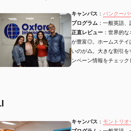
キャンパス
：
バンクーバ
プログラム
：一般英語、
正直レビュー
：世界的な
が豊富◎。ホームステイ
いのが△。大きな割引を
ンペーン情報をチェック
I
キャンパス
：
モントリオ
プログラム
：一般英語、