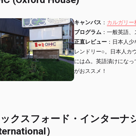
キャンパス
：
カルガリー
プログラム
：一般英語、
正直レビュー
：日本人少
レンドリー○。日本人カ
には△。英語漬けになっ
がおススメ！
ックスフォード・インターナショ
ternational）