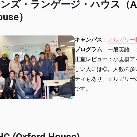
ンズ・ランゲージ・ハウス（ANNE’
ouse）
キャンパス
：
カルガリー
プログラム
：一般英語、
正直レビュー
：小規模ア
しい人には◎。人数の多
ティもあり、カルガリー
です。
HC (Oxford House)