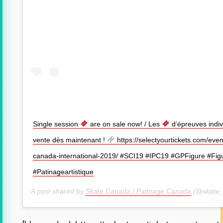
Single session
are on sale now! / Les
d’épreuves indiv
vente dès maintenant !
https://selectyourtickets.com/even
canada-international-2019/ #SCI19 #IPC19 #GPFigure #Fig
#Patinageartistique
A post shared by
Skate Canada / Patinage Canada
(@skate_