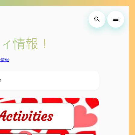
search
list
ティ情報！
連情報
！