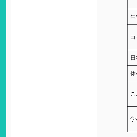
生
コ
日
休
こ
学