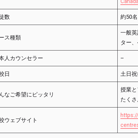
Canad
徒数
約50名
一般英
ース種類
ター、
本人カウンセラー
–
校日
土日祝
授業と
んなご希望にピッタリ
たくさ
https:
校ウェブサイト
centre