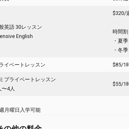
$320/
般英語 30レッスン
時間割
tensive English
・夏季：8
・冬季：1
ライベートレッスン
$85/
ミプライベートレッスン
$55/
人〜4人
毎週月曜日入学可能
その他の料金