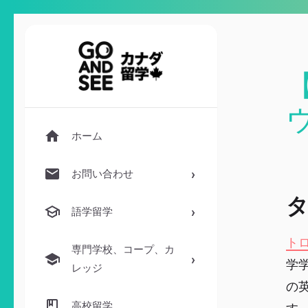
【
ホーム
お問い合わせ
語学留学
ト
専門学校、コープ、カ
学学
レッジ
の
高校留学