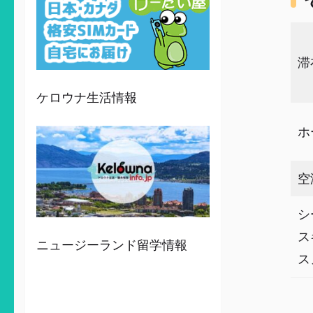
滞
ケロウナ生活情報
ホ
空
シ
ス
ニュージーランド留学情報
ス