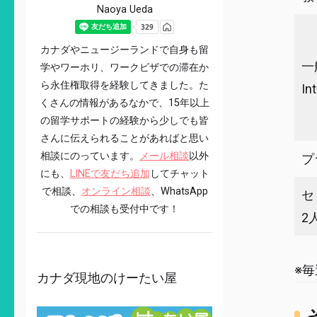
Naoya Ueda
カナダやニュージーランドで自身も留
一
学やワーホリ、ワークビザでの滞在か
ら永住権取得を経験してきました。た
In
くさんの情報があるなかで、15年以上
の留学サポートの経験から少しでも皆
さんに伝えられることがあればと思い
相談にのっています。
メール相談
以外
プ
にも、
LINEで友だち追加
してチャット
で相談、
オンライン相談
、WhatsApp
セ
での相談も受付中です！
2
※
カナダ現地のけーたい屋