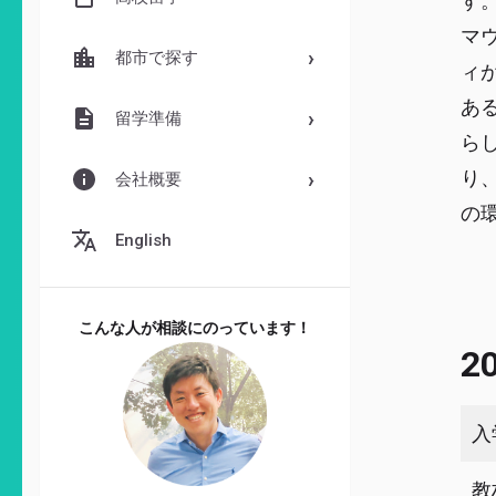
す
マ
都市で探す
ィ
あ
留学準備
ら
り
会社概要
の
English
こんな人が相談にのっています！
2
入
教