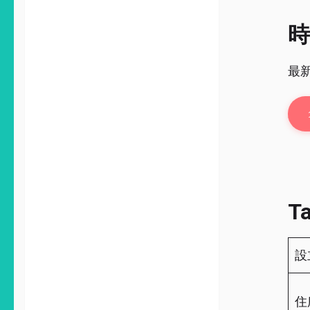
時
最
T
設
住